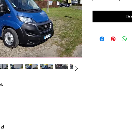
Do
ok
zł