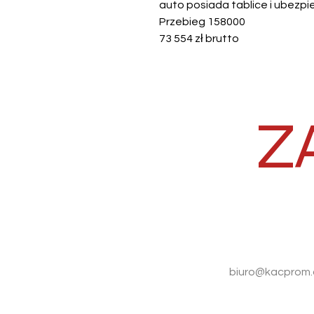
auto posiada tablice i ubezp
Przebieg 158000
73 554 zł brutto
Z
biuro@kacprom